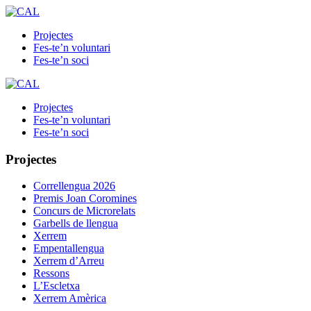
Projectes
Fes-te’n voluntari
Fes-te’n soci
Projectes
Fes-te’n voluntari
Fes-te’n soci
Projectes
Correllengua 2026
Premis Joan Coromines
Concurs de Microrelats
Garbells de llengua
Xerrem
Empentallengua
Xerrem d’Arreu
Ressons
L’Escletxa
Xerrem Amèrica