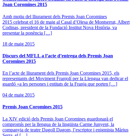
Joan Coromines 2015
Amb motiu del lliurament dels Premis Joan Coromines
2015 celebrat el 16 de maig al Casal d’Olesa de Montserrat, Albert
Codinas, president de la Fundació Institut Nova Història, va
presentar la ponència […]
18 de maig 2015
Discurs del MFLL a l’acte d’entrega dels Premis Joan
Coromines 2015
En l’acte de lliurament dels Premis Joan Coromines 2015, els
representants del Moviment Franjolí per la Llengua van dedicar el
guardó «a les persones i entitats de la Franja que porten […]
04 de maig 2015
Premis Joan Coromines 2015
La XIV edició dels Premis Joan Coromines guardonarà el
compromís per la llengua de la lingüista Carme Junyent, la
companyia de teatre Dagoll Dagom, l’escriptor i enigmista Màrius
Serra, el […]