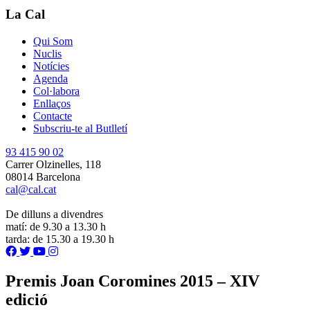
La Cal
Qui Som
Nuclis
Notícies
Agenda
Col·labora
Enllaços
Contacte
Subscriu-te al Butlletí
93 415 90 02
Carrer Olzinelles, 118
08014 Barcelona
cal@cal.cat
De dilluns a divendres
matí: de 9.30 a 13.30 h
tarda: de 15.30 a 19.30 h
Premis Joan Coromines 2015 – XIV
edició