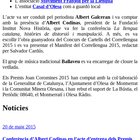
L’associació
Moviment Franjolí per la Llengua
L’entitat
Casal d’Olesa
com a guardó local
L’acte va ser conduït pel periodista
Albert Galceran
i va comptar
amb la presència d’
Albert Codinas
, president de la Fundació
Institut Nova Història, que va fer la conferència
La llengua
catalana, històries de distorsió i manipulació
. A més, es va
escollir l’obra guanyadora del Concurs de Cartells del Correllengua
2015 i es va presentar el Manifest del Correllengua 2015, redactat
per Salvador Cardús.
El grup de música tradicional
Ballaveu
es va encarregar de cloure la
vetllada.
Els Premis Joan Coromines 2015 han comptat amb la col·laboració
de la Generalitat de Catalunya, l’Ajuntament d’Olesa de Montserrat
i la Comunitat Minera Olesana, i han rebut el suport de La Bústia, el
Periòdic 08640, el Montserratí i Olesa Ràdio.
Notícies
20 de maig 2015
Conferència d’Albert Codinas en l’acte d’entrega dels Premis