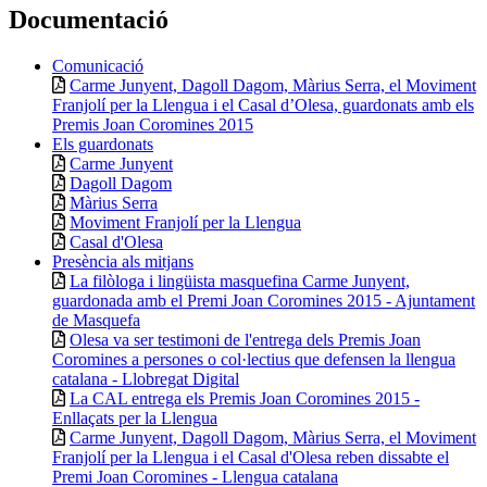
Documentació
Comunicació
Carme Junyent, Dagoll Dagom, Màrius Serra, el Moviment
Franjolí per la Llengua i el Casal d’Olesa, guardonats amb els
Premis Joan Coromines 2015
Els guardonats
Carme Junyent
Dagoll Dagom
Màrius Serra
Moviment Franjolí per la Llengua
Casal d'Olesa
Presència als mitjans
La filòloga i lingüista masquefina Carme Junyent,
guardonada amb el Premi Joan Coromines 2015 - Ajuntament
de Masquefa
Olesa va ser testimoni de l'entrega dels Premis Joan
Coromines a persones o col·lectius que defensen la llengua
catalana - Llobregat Digital
La CAL entrega els Premis Joan Coromines 2015 -
Enllaçats per la Llengua
Carme Junyent, Dagoll Dagom, Màrius Serra, el Moviment
Franjolí per la Llengua i el Casal d'Olesa reben dissabte el
Premi Joan Coromines - Llengua catalana