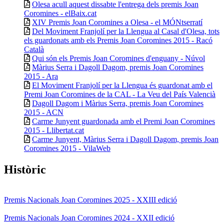
Olesa acull aquest dissabte l'entrega dels premis Joan
Coromines - elBaix.cat
XIV Premis Joan Coromines a Olesa - el MÓNtserratí
Del Moviment Franjolí per la Llengua al Casal d'Olesa, tots
els guardonats amb els Premis Joan Coromines 2015 - Racó
Català
Qui són els Premis Joan Coromines d'enguany - Núvol
Màrius Serra i Dagoll Dagom, premis Joan Coromines
2015 - Ara
El Moviment Franjolí per la Llengua és guardonat amb el
Premi Joan Coromines de la CAL - La Veu del País Valencià
Dagoll Dagom i Màrius Serra, premis Joan Coromines
2015 - ACN
Carme Junyent guardonada amb el Premi Joan Coromines
2015 - Llibertat.cat
Carme Junyent, Màrius Serra i Dagoll Dagom, premis Joan
Coromines 2015 - VilaWeb
Històric
Premis Nacionals Joan Coromines 2025 - XXIII edició
Premis Nacionals Joan Coromines 2024 - XXII edició