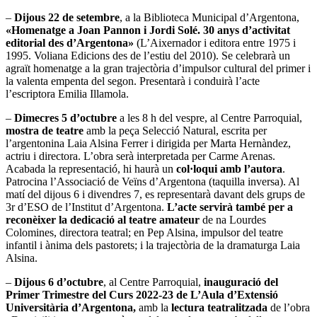
–
Dijous 22 de setembre
, a la Biblioteca Municipal d’Argentona,
«Homenatge a Joan Pannon i Jordi Solé. 30 anys d’activitat
editorial des d’Argentona»
(L’Aixernador i editora entre 1975 i
1995. Voliana Edicions des de l’estiu del 2010). Se celebrarà un
agraït homenatge a la gran trajectòria d’impulsor cultural del primer i
la valenta empenta del segon. Presentarà i conduirà l’acte
l’escriptora Emilia Illamola.
–
Dimecres 5 d’octubre
a les 8 h del vespre, al Centre Parroquial,
mostra de teatre
amb la peça Selecció Natural, escrita per
l’argentonina Laia Alsina Ferrer i dirigida per Marta Hernàndez,
actriu i directora. L’obra serà interpretada per Carme Arenas.
Acabada la representació, hi haurà un
col·loqui amb l’autora
.
Patrocina l’Associació de Veïns d’Argentona (taquilla inversa). Al
matí del dijous 6 i divendres 7, es representarà davant dels grups de
3r d’ESO de l’Institut d’Argentona.
L’acte servirà també per a
reconèixer la dedicació
al teatre amateur
de na Lourdes
Colomines, directora teatral; en Pep Alsina, impulsor del teatre
infantil i ànima dels pastorets; i la trajectòria de la dramaturga Laia
Alsina.
–
Dijous 6 d’octubre
, al Centre Parroquial,
inauguració del
Primer Trimestre del Curs 2022-23 de L’Aula d’Extensió
Universitària d’Argentona,
amb la
lectura teatralitzada
de l’obra