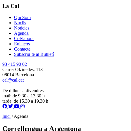
La Cal
Qui Som
Nuclis
Notícies
Agenda
Col·labora
Enllaços
Contacte
Subscriu-te al Butlletí
93 415 90 02
Carrer Olzinelles, 118
08014 Barcelona
cal@cal.cat
De dilluns a divendres
matí: de 9.30 a 13.30 h
tarda: de 15.30 a 19.30 h
Inici
/
Agenda
Correllengua a Argentona