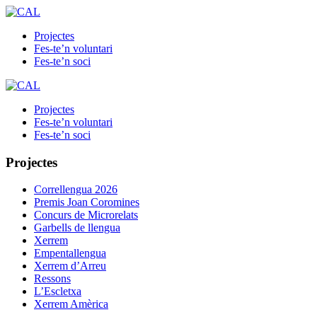
Projectes
Fes-te’n voluntari
Fes-te’n soci
Projectes
Fes-te’n voluntari
Fes-te’n soci
Projectes
Correllengua 2026
Premis Joan Coromines
Concurs de Microrelats
Garbells de llengua
Xerrem
Empentallengua
Xerrem d’Arreu
Ressons
L’Escletxa
Xerrem Amèrica