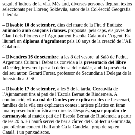
seguit d’indrets de la vila. Més tard, diverses persones llegiran textos
seleccionats per Llorenç Soldevila, autor de la Col·lecció Geografia
Literària.
–
Dissabte 10 de setembre
, dins del marc de la Fira d’Entitats:
animació amb cançons i danses,
proposats pels caps, els joves del
Clan i dels Pioners de l’Agrupament Escolta Calabrot d’Argent. Es
lliurarà un
diploma d’agraïment
pels 10 anys de la creació de l’AE
Calabrot.
–
Divendres 16 de setembre
, a les 8 del vespre, al Saló de Pedra,
Argentona Cultura i Debat us convida a la
presentació del llibre
«Decàleg irreverent per a la defensa del català», amb la presència
del seu autor, Gerard Furest, professor de Secundària i Delegat de la
Intersindical-CSC.
–
Dissabte 17 de setembre
, a les 5 de la tarda,
Cercavila
de
l’Ajuntament fins al pati de l’Escola Bernat de Riudemeia. A
continuació, «
Una mà de Contes per explicar»:
des de l’escenari,
famílies de la vila ens explicaran contes i artistes plàstics en faran
una representació artística en directe. Després,
sopar popular de
carmanyola
al mateix pati de l’Escola Bernat de Riudemeia a partir
de les 20 h. Hi haurà servei de bar a càrrec del Col·lectiu Garrinada,
que oferiran concert i ball amb Ca la Candela, grup de rap en
Català, i un punxadiscos.