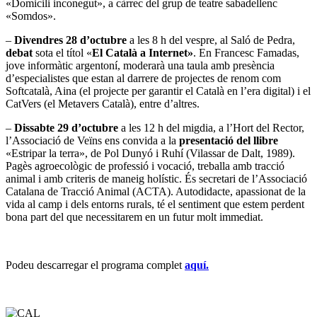
«Domicili inconegut», a càrrec del grup de teatre sabadellenc
«Somdos».
–
Divendres 28 d’octubre
a les 8 h del vespre, al Saló de Pedra,
debat
sota el títol «
El Català a Internet»
. En Francesc Famadas,
jove informàtic argentoní, moderarà una taula amb presència
d’especialistes que estan al darrere de projectes de renom com
Softcatalà, Aina (el projecte per garantir el Català en l’era digital) i el
CatVers (el Metavers Català), entre d’altres.
–
Dissabte 29 d’octubre
a les 12 h del migdia, a l’Hort del Rector,
l’Associació de Veïns ens convida a la
presentació del llibre
«Estripar la terra», de Pol Dunyó i Ruhí (Vilassar de Dalt, 1989).
Pagès agroecològic de professió i vocació, treballa amb tracció
animal i amb criteris de maneig holístic. És secretari de l’Associació
Catalana de Tracció Animal (ACTA). Autodidacte, apassionat de la
vida al camp i dels entorns rurals, té el sentiment que estem perdent
bona part del que necessitarem en un futur molt immediat.
Podeu descarregar el programa complet
aquí.