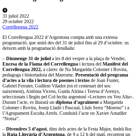
31 juliol 2022
29 octubre 2022
Correllengua 2022
El Correllengua 2022 d’Argentona compta amb una extensa
programació, que anirà des del 31 de juliol fins al 29 d’octubre. us
deixem amb la programació detallada:
–
Diumenge 31 de juliol
a les 8 del vespre a la plaça de Vendre,
Encesa de la Flama del Correllengua
i lectura del
Manifest del
Correllengua 2022,
a càrrec de Na Margarida Colomer i Rovira,
pedagoga i historiadora del Maresme.
Presentació del programa
d’actes a la vila i lectura de poemes i textos
de Joan Fuster,
Gabriel Ferrater, Guillem Viladot (en el centenari del seu
naixement), Antònia Vicens, Guida Alzina i Teresa d’Arenys,
seleccionats i llegits pel Col·lectiu argentoní «Lectures en Veu Alta».
Durant l’acte, es lliurarà un
diploma d’agraïment
a Margarida
Colomer i Rovira, Josep Lladó i Pascual, Lluís Serra “Moreno” i a
l’Agrupament Escolta Arrels. Conduirà l’acte en Xavier Amatller
“Notxa”.
–
Divendres 5 d’agost
, dins dels actes de la Festa Major, tindrà lloc
la
Ruta Literària d’Argentona
, de 9 a 12 h del matí, recorrent un