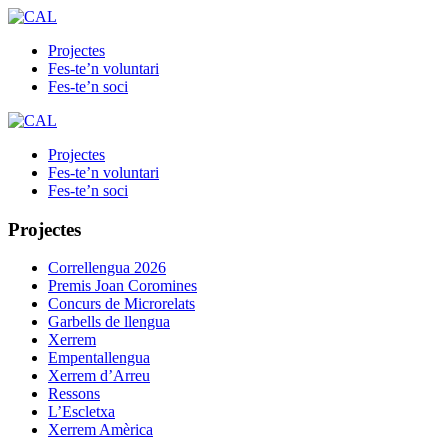
Projectes
Fes-te’n voluntari
Fes-te’n soci
Projectes
Fes-te’n voluntari
Fes-te’n soci
Projectes
Correllengua 2026
Premis Joan Coromines
Concurs de Microrelats
Garbells de llengua
Xerrem
Empentallengua
Xerrem d’Arreu
Ressons
L’Escletxa
Xerrem Amèrica