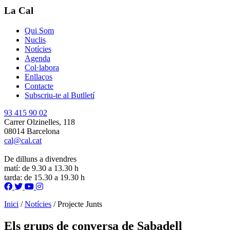
La Cal
Qui Som
Nuclis
Notícies
Agenda
Col·labora
Enllaços
Contacte
Subscriu-te al Butlletí
93 415 90 02
Carrer Olzinelles, 118
08014 Barcelona
cal@cal.cat
De dilluns a divendres
matí: de 9.30 a 13.30 h
tarda: de 15.30 a 19.30 h
Inici
/
Notícies
/
Projecte Junts
Els grups de conversa de Sabadell