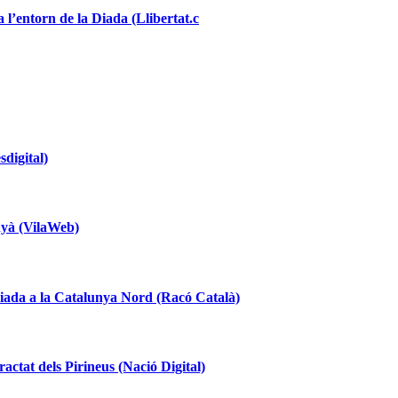
 l’entorn de la Diada (Llibertat.c
digital)
inyà (VilaWeb)
Diada a la Catalunya Nord (Racó Català)
ctat dels Pirineus (Nació Digital)