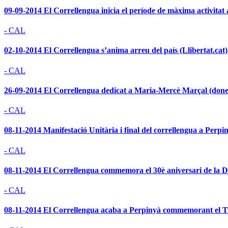
09-09-2014 El Correllengua inicia el període de màxima activitat a
- CAL
02-10-2014 El Correllengua s’anima arreu del país (Llibertat.cat)
- CAL
26-09-2014 El Correllengua dedicat a Maria-Mercè Marçal (dones
- CAL
08-11-2014 Manifestació Unitària i final del correllengua a Perp
- CAL
08-11-2014 El Correllengua commemora el 30è aniversari de la 
- CAL
08-11-2014 El Correllengua acaba a Perpinyà commemorant el Tra