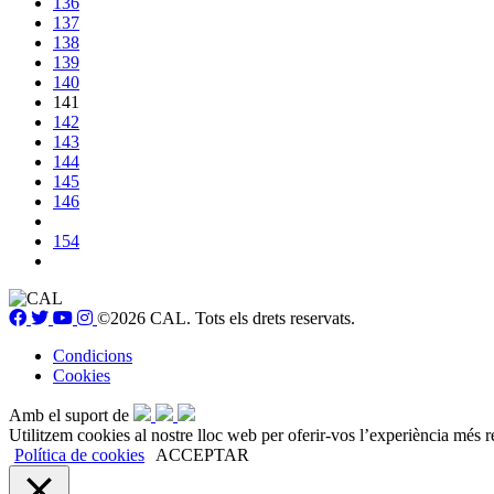
136
137
138
139
140
141
142
143
144
145
146
154
©2026 CAL. Tots els drets reservats.
Condicions
Cookies
Amb el suport de
Utilitzem cookies al nostre lloc web per oferir-vos l’experiència més r
Política de cookies
ACCEPTAR