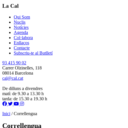
La Cal
Qui Som
Nuclis
Notícies
Agenda
Col·labora
Enllaços
Contacte
Subscriu-te al Butlletí
93 415 90 02
Carrer Olzinelles, 118
08014 Barcelona
cal@cal.cat
De dilluns a divendres
matí: de 9.30 a 13.30 h
tarda: de 15.30 a 19.30 h
Inici
/
Correllengua
Correllengua