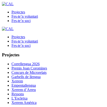
Projectes
Fes-te’n voluntari
Fes-te’n soci
Projectes
Fes-te’n voluntari
Fes-te’n soci
Projectes
Correllengua 2026
Premis Joan Coromines
Concurs de Microrelats
Garbells de llengua
Xerrem
Empentallengua
Xerrem d’Arreu
Ressons
L’Escletxa
Xerrem Amèrica