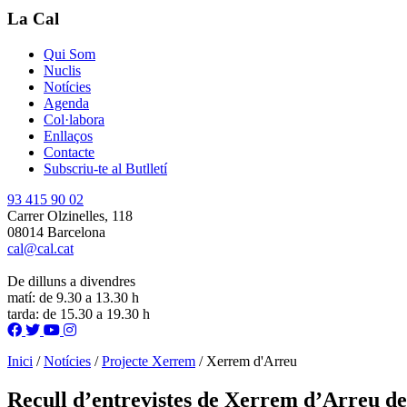
La Cal
Qui Som
Nuclis
Notícies
Agenda
Col·labora
Enllaços
Contacte
Subscriu-te al Butlletí
93 415 90 02
Carrer Olzinelles, 118
08014 Barcelona
cal@cal.cat
De dilluns a divendres
matí: de 9.30 a 13.30 h
tarda: de 15.30 a 19.30 h
Inici
/
Notícies
/
Projecte Xerrem
/
Xerrem d'Arreu
Recull d’entrevistes de Xerrem d’Arreu de 