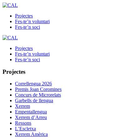
Projectes
Fes-te’n voluntari
Fes-te’n soci
Projectes
Fes-te’n voluntari
Fes-te’n soci
Projectes
Correllengua 2026
Premis Joan Coromines
Concurs de Microrelats
Garbells de llengua
Xerrem
Empentallengua
Xerrem d’Arreu
Ressons
L’Escletxa
Xerrem Amèrica