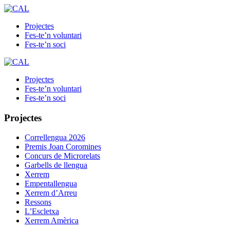
Projectes
Fes-te’n voluntari
Fes-te’n soci
Projectes
Fes-te’n voluntari
Fes-te’n soci
Projectes
Correllengua 2026
Premis Joan Coromines
Concurs de Microrelats
Garbells de llengua
Xerrem
Empentallengua
Xerrem d’Arreu
Ressons
L’Escletxa
Xerrem Amèrica