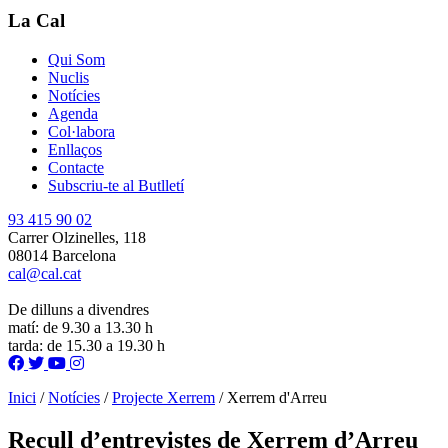
La Cal
Qui Som
Nuclis
Notícies
Agenda
Col·labora
Enllaços
Contacte
Subscriu-te al Butlletí
93 415 90 02
Carrer Olzinelles, 118
08014 Barcelona
cal@cal.cat
De dilluns a divendres
matí: de 9.30 a 13.30 h
tarda: de 15.30 a 19.30 h
Inici
/
Notícies
/
Projecte Xerrem
/
Xerrem d'Arreu
Recull d’entrevistes de Xerrem d’Arreu