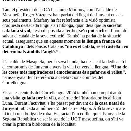
Tant el president de la CAL, Jaume Marfany, com l’alcalde de
Masquefa, Roger Vàzquez han parlat del llegat de Junyent ens els
seus parlaments. Marfany ha fet referència a la visió optimista
d’aquesta destacada lingüista i filòloga, quan deia que
la societat
catalana si vol
, i està disposada a fer-ho,
se’n pot sortir
a l’hora de
salvar el català de la seva extinció. També ha parlat de la situació
actual, assegurant que en aquests moments
la llengua franca de
Catalunya
i dels Països Catalans “
no és el català, és el castellà i en
determinats àmbits l’anglès”.
L’alcalde de Masquefa, per la seva banda, ha destacat la dedicació i
el compromís de Junyent envers la vila i envers la llengua.
“Una de
les coses més inspiradores i emocionants és agafar-ne el relleu”
,
ha assenyalat fent referència a celebracions com les del
Correllengua.
Els actes centrals del Correllengua 2024 també han comptat amb
una
visita guiada per la vila
, a càrrec de l’historiador local Joan
Luna. Durant l’activitat, s’ha passat per davant de la
casa natal de
Junyent
, ubicada al número 55 del carrer Major. Allà la seva mare
hi tenia una botiga de roba. Es tracta d’un edifici que als anys de la
Segona República va ser la seu de la UGT masquefina, on s’hi va
crear la primera biblioteca de la localitat.