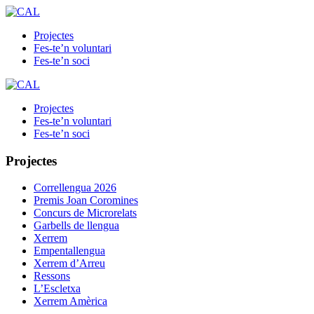
Projectes
Fes-te’n voluntari
Fes-te’n soci
Projectes
Fes-te’n voluntari
Fes-te’n soci
Projectes
Correllengua 2026
Premis Joan Coromines
Concurs de Microrelats
Garbells de llengua
Xerrem
Empentallengua
Xerrem d’Arreu
Ressons
L’Escletxa
Xerrem Amèrica