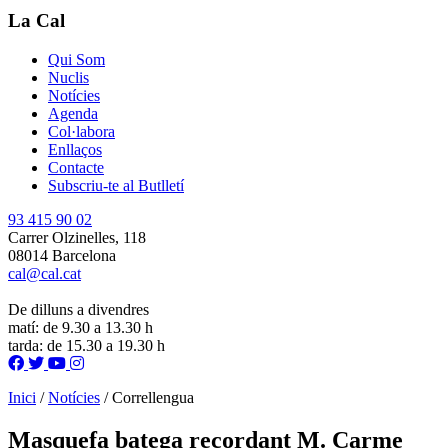
La Cal
Qui Som
Nuclis
Notícies
Agenda
Col·labora
Enllaços
Contacte
Subscriu-te al Butlletí
93 415 90 02
Carrer Olzinelles, 118
08014 Barcelona
cal@cal.cat
De dilluns a divendres
matí: de 9.30 a 13.30 h
tarda: de 15.30 a 19.30 h
Inici
/
Notícies
/
Correllengua
Masquefa batega recordant M. Carme