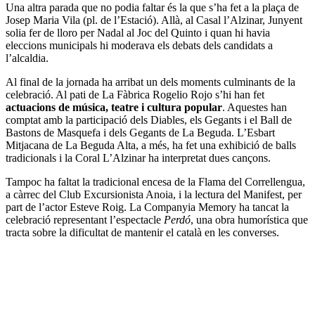
Una altra parada que no podia faltar és la que s’ha fet a la plaça de
Josep Maria Vila (pl. de l’Estació). Allà, al Casal l’Alzinar, Junyent
solia fer de lloro per Nadal al Joc del Quinto i quan hi havia
eleccions municipals hi moderava els debats dels candidats a
l’alcaldia.
Al final de la jornada ha arribat un dels moments culminants de la
celebració. Al pati de La Fàbrica Rogelio Rojo s’hi han fet
actuacions de música, teatre i cultura popular
. Aquestes han
comptat amb la participació dels Diables, els Gegants i el Ball de
Bastons de Masquefa i dels Gegants de La Beguda. L’Esbart
Mitjacana de La Beguda Alta, a més, ha fet una exhibició de balls
tradicionals i la Coral L’Alzinar ha interpretat dues cançons.
Tampoc ha faltat la tradicional encesa de la Flama del Correllengua,
a càrrec del Club Excursionista Anoia, i la lectura del Manifest, per
part de l’actor Esteve Roig. La Companyia Memory ha tancat la
celebració representant l’espectacle
Perdó
, una obra humorística que
tracta sobre la dificultat de mantenir el català en les converses.