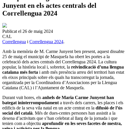
Junyent en els actes centrals del
Correllengua 2024
Publicat el 26 de maig 2024
CAL
Correllengua
i
Correllengua 2024
.
Amb la memòria de M. Carme Junyent ben present, aquest dissabte
25 de maig el municipi de Masquefa ha obert les portes a la
celebració dels actes centrals del Correllengua 2024. La cultura
popular, la història local i, sobretot, la
reivindicació d’una llengua
catalana més forta
i amb més presència arreu del territori han estat
els eixos principals sobre els quals ha transcorregut la jornada,
organitzada per la Coordinadora d’Associacions per la Llengua
Catalana (CAL) i l’Ajuntament de Masquefa.
Durant vuit hores, els
anhels de Maria Carme Junyent han
bategat ininterrompudament
a través dels carrers, les places i els
edificis de la seva vila natal en un acte centrat en la
difusió de l’ús
social del català
. Més de dues-centes persones han assistit a la
desena d’activitats que s’han celebrat al llarg de la jornada i que
tenien com a objectiu
aprofundir en les seves facetes de mestra,
veïna i activista per la llengua
.