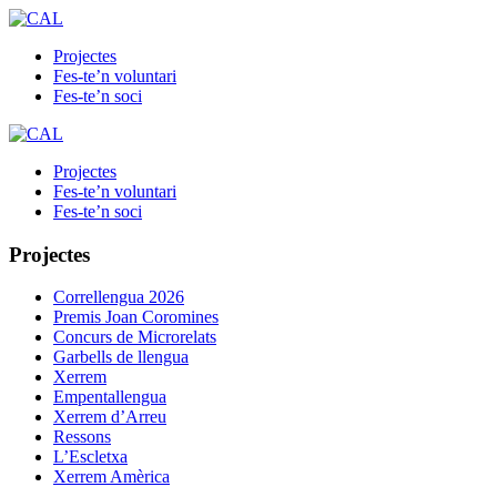
Projectes
Fes-te’n voluntari
Fes-te’n soci
Projectes
Fes-te’n voluntari
Fes-te’n soci
Projectes
Correllengua 2026
Premis Joan Coromines
Concurs de Microrelats
Garbells de llengua
Xerrem
Empentallengua
Xerrem d’Arreu
Ressons
L’Escletxa
Xerrem Amèrica