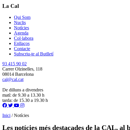
La Cal
Qui Som
Nuclis
Notícies
Agenda
Col·labora
Enllaços
Contacte
Subscriu-te al Butlletí
93 415 90 02
Carrer Olzinelles, 118
08014 Barcelona
cal@cal.cat
De dilluns a divendres
matí: de 9.30 a 13.30 h
tarda: de 15.30 a 19.30 h
Inici
/
Notícies
Les notícies més destacades de la CAL, al 