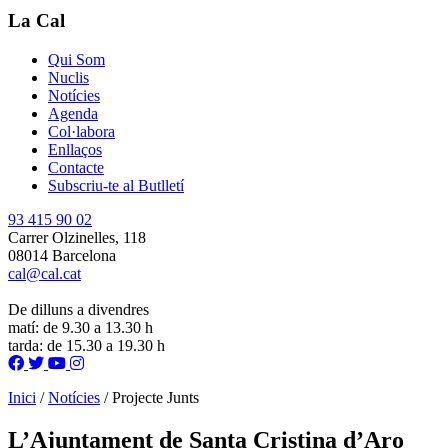
La Cal
Qui Som
Nuclis
Notícies
Agenda
Col·labora
Enllaços
Contacte
Subscriu-te al Butlletí
93 415 90 02
Carrer Olzinelles, 118
08014 Barcelona
cal@cal.cat
De dilluns a divendres
matí: de 9.30 a 13.30 h
tarda: de 15.30 a 19.30 h
Inici
/
Notícies
/
Projecte Junts
L’Ajuntament de Santa Cristina d’Aro