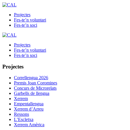
Projectes
Fes-te’n voluntari
Fes-te’n soci
Projectes
Fes-te’n voluntari
Fes-te’n soci
Projectes
Correllengua 2026
Premis Joan Coromines
Concurs de Microrelats
Garbells de llengua
Xerrem
Empentallengua
Xerrem d’Arreu
Ressons
L’Escletxa
Xerrem Amèrica