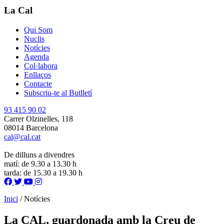
La Cal
Qui Som
Nuclis
Notícies
Agenda
Col·labora
Enllaços
Contacte
Subscriu-te al Butlletí
93 415 90 02
Carrer Olzinelles, 118
08014 Barcelona
cal@cal.cat
De dilluns a divendres
matí: de 9.30 a 13.30 h
tarda: de 15.30 a 19.30 h
Inici
/
Notícies
La CAL, guardonada amb la Creu de