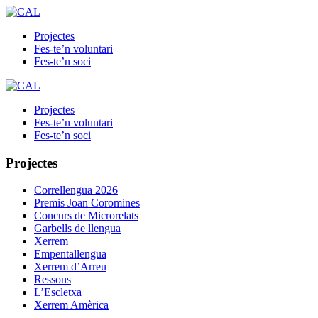
Projectes
Fes-te’n voluntari
Fes-te’n soci
Projectes
Fes-te’n voluntari
Fes-te’n soci
Projectes
Correllengua 2026
Premis Joan Coromines
Concurs de Microrelats
Garbells de llengua
Xerrem
Empentallengua
Xerrem d’Arreu
Ressons
L’Escletxa
Xerrem Amèrica