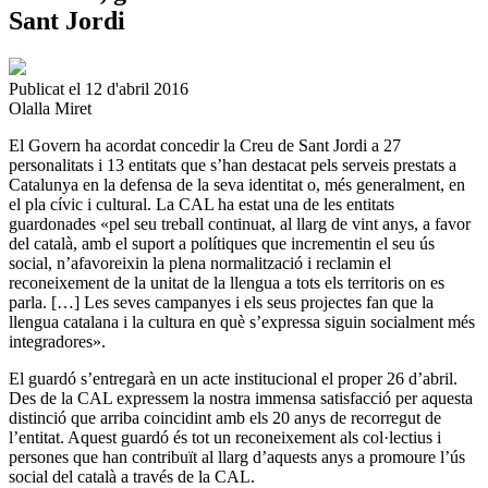
Sant Jordi
Publicat el 12 d'abril 2016
Olalla Miret
El Govern ha acordat concedir la Creu de Sant Jordi a 27
personalitats i 13 entitats que s’han destacat pels serveis prestats a
Catalunya en la defensa de la seva identitat o, més generalment, en
el pla cívic i cultural. La CAL ha estat una de les entitats
guardonades «pel seu treball continuat, al llarg de vint anys, a favor
del català, amb el suport a polítiques que incrementin el seu ús
social, n’afavoreixin la plena normalització i reclamin el
reconeixement de la unitat de la llengua a tots els territoris on es
parla. […] Les seves campanyes i els seus projectes fan que la
llengua catalana i la cultura en què s’expressa siguin socialment més
integradores».
El guardó s’entregarà en un acte institucional el proper 26 d’abril.
Des de la CAL expressem la nostra immensa satisfacció per aquesta
distinció que arriba coincidint amb els 20 anys de recorregut de
l’entitat. Aquest guardó és tot un reconeixement als col·lectius i
persones que han contribuït al llarg d’aquests anys a promoure l’ús
social del català a través de la CAL.