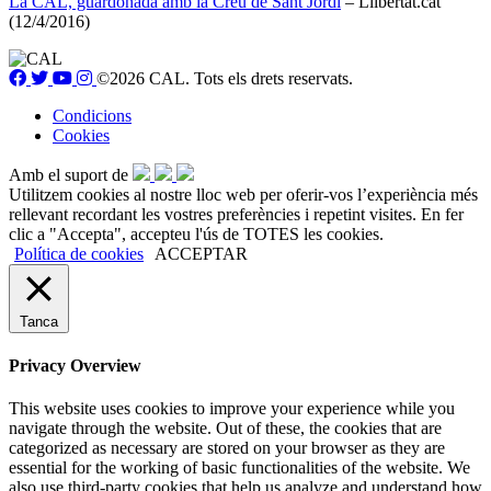
La CAL, guardonada amb la Creu de Sant Jordi
– Llibertat.cat
(12/4/2016)
©2026 CAL. Tots els drets reservats.
Condicions
Cookies
Amb el suport de
Utilitzem cookies al nostre lloc web per oferir-vos l’experiència més
rellevant recordant les vostres preferències i repetint visites. En fer
clic a "Accepta", accepteu l'ús de TOTES les cookies.
Política de cookies
ACCEPTAR
Tanca
Privacy Overview
This website uses cookies to improve your experience while you
navigate through the website. Out of these, the cookies that are
categorized as necessary are stored on your browser as they are
essential for the working of basic functionalities of the website. We
also use third-party cookies that help us analyze and understand how