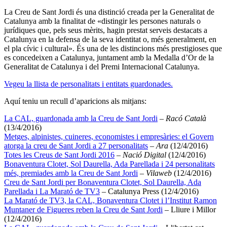
La Creu de Sant Jordi és una distinció creada per la Generalitat de
Catalunya amb la finalitat de «distingir les persones naturals o
jurídiques que, pels seus mèrits, hagin prestat serveis destacats a
Catalunya en la defensa de la seva identitat o, més generalment, en
el pla cívic i cultural». És una de les distincions més prestigioses que
es concedeixen a Catalunya, juntament amb la Medalla d’Or de la
Generalitat de Catalunya i del Premi Internacional Catalunya.
Vegeu la llista de personalitats i entitats guardonades.
Aquí teniu un recull d’aparicions als mitjans:
La CAL, guardonada amb la Creu de Sant Jordi
–
Racó Català
(13/4/2016)
Metges, alpinistes, cuineres, economistes i empresàries: el Govern
atorga la creu de Sant Jordi a 27 personalitats
–
Ara
(12/4/2016)
Totes les Creus de Sant Jordi 2016
–
Nació Digital
(12/4/2016)
Bonaventura Clotet, Sol Daurella, Ada Parellada i 24 personalitats
més, premiades amb la Creu de Sant Jordi
–
Vilaweb
(12/4/2016)
Creu de Sant Jordi per Bonaventura Clotet, Sol Daurella, Ada
Parellada i La Marató de TV3
– Catalunya Press (12/4/2016)
La Marató de TV3, la CAL, Bonaventura Clotet i l’Institut Ramon
Muntaner de Figueres reben la Creu de Sant Jordi
– Lliure i Millor
(12/4/2016)