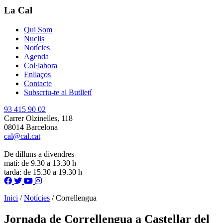
La Cal
Qui Som
Nuclis
Notícies
Agenda
Col·labora
Enllaços
Contacte
Subscriu-te al Butlletí
93 415 90 02
Carrer Olzinelles, 118
08014 Barcelona
cal@cal.cat
De dilluns a divendres
matí: de 9.30 a 13.30 h
tarda: de 15.30 a 19.30 h
Inici
/
Notícies
/
Correllengua
Jornada de Correllengua a Castellar del