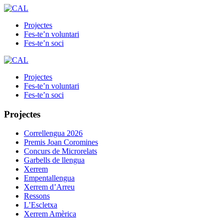
Projectes
Fes-te’n voluntari
Fes-te’n soci
Projectes
Fes-te’n voluntari
Fes-te’n soci
Projectes
Correllengua 2026
Premis Joan Coromines
Concurs de Microrelats
Garbells de llengua
Xerrem
Empentallengua
Xerrem d’Arreu
Ressons
L’Escletxa
Xerrem Amèrica