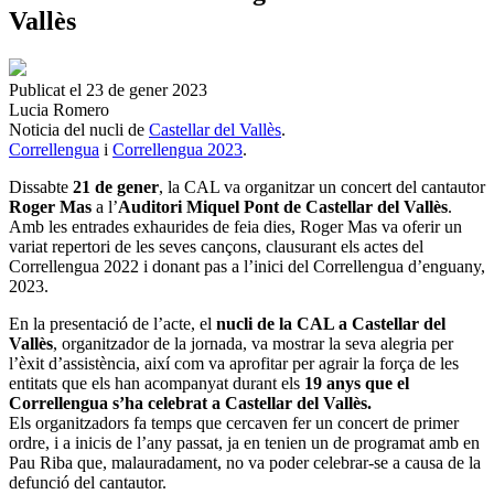
Vallès
Publicat el 23 de gener 2023
Lucia Romero
Noticia del nucli de
Castellar del Vallès
.
Correllengua
i
Correllengua 2023
.
Dissabte
21 de gener
, la CAL va organitzar un concert del cantautor
Roger Mas
a l’
Auditori Miquel Pont de Castellar del Vallès
.
Amb les entrades exhaurides de feia dies, Roger Mas va oferir un
variat repertori de les seves cançons, clausurant els actes del
Correllengua 2022 i donant pas a l’inici del Correllengua d’enguany,
2023.
En la presentació de l’acte, el
nucli de la CAL a Castellar del
Vallès
, organitzador de la jornada, va mostrar la seva alegria per
l’èxit d’assistència, així com va aprofitar per agrair la força de les
entitats que els han acompanyat durant els
19
anys que el
Correllengua s’ha celebrat a Castellar del Vallès.
Els organitzadors fa temps que cercaven fer un concert de primer
ordre, i a inicis de l’any passat, ja en tenien un de programat amb en
Pau Riba que, malauradament, no va poder celebrar-se a causa de la
defunció del cantautor.