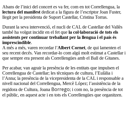
Abans de l’inici del concert es va fer, com en tot Correllengua, la
lectura del manifest
dedicat a la figura de l’escriptor Joan Fuster,
llegit per la presidenta de Suport Castellar, Cristina
Torras
.
Durant la seva intervenció, el nucli de CAL de Castellar del Vallès
també ha volgut incidir en el fet que
la col·laboració de tots els
assistents per continuar treballant per la llengua i el país és
imprescindible
.
A més a més, varen recordar l’
Albert Cornet
, de qui lamenten el
seu recent decés. Van recordar-lo com algú molt estimat a Castellar i
que sempre era present als
Correllengües
amb el Ball de Gitanes.
Per acabar, van agrair la presència de les entitats que impulsen el
Correllengua de Castellar; les tècniques de cultura, l’Eulàlia i
l’Anna; la presència de la vicepresidenta de la CAL i responsable a
nivell nacional del Correllengua, Mercè López; l’assistència de la
Borrego
regidora de Cultura, Joana
; i com no, la presència de tot
el públic, en aquest acte i en tots els
Correllengües
que organitzen.