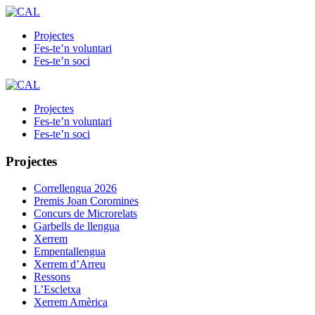
Projectes
Fes-te’n voluntari
Fes-te’n soci
Projectes
Fes-te’n voluntari
Fes-te’n soci
Projectes
Correllengua 2026
Premis Joan Coromines
Concurs de Microrelats
Garbells de llengua
Xerrem
Empentallengua
Xerrem d’Arreu
Ressons
L’Escletxa
Xerrem Amèrica