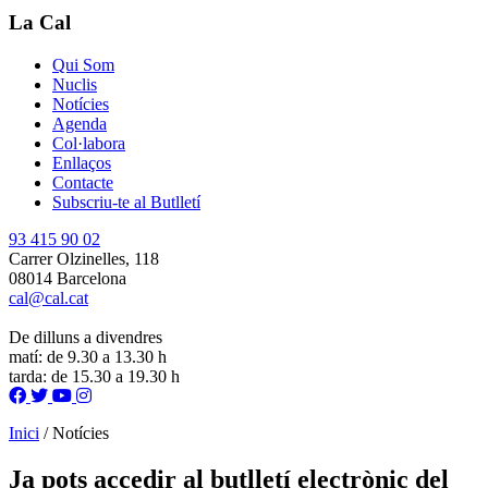
La Cal
Qui Som
Nuclis
Notícies
Agenda
Col·labora
Enllaços
Contacte
Subscriu-te al Butlletí
93 415 90 02
Carrer Olzinelles, 118
08014 Barcelona
cal@cal.cat
De dilluns a divendres
matí: de 9.30 a 13.30 h
tarda: de 15.30 a 19.30 h
Inici
/
Notícies
Ja pots accedir al butlletí electrònic del