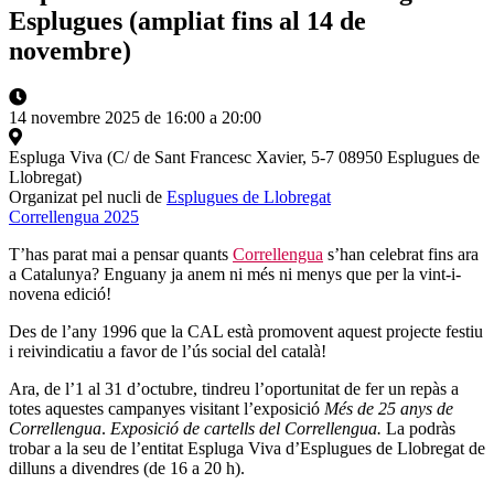
Esplugues (ampliat fins al 14 de
novembre)
14 novembre 2025 de 16:00 a 20:00
Espluga Viva (C/ de Sant Francesc Xavier, 5-7 08950 Esplugues de
Llobregat)
Organizat pel nucli de
Esplugues de Llobregat
Correllengua 2025
T’has parat mai a pensar quants
Correllengua
s’han celebrat fins ara
a Catalunya? Enguany ja anem ni més ni menys que per la vint-i-
novena edició!
Des de l’any 1996 que la CAL està promovent aquest projecte festiu
i reivindicatiu a favor de l’ús social del català!
Ara, de l’1 al 31 d’octubre, tindreu l’oportunitat de fer un repàs a
totes aquestes campanyes visitant l’exposició
Més de 25 anys de
Correllengua
.
Exposició de cartells del Correllengua.
La podràs
trobar a la seu de l’entitat Espluga Viva d’Esplugues de Llobregat de
dilluns a divendres (de 16 a 20 h).