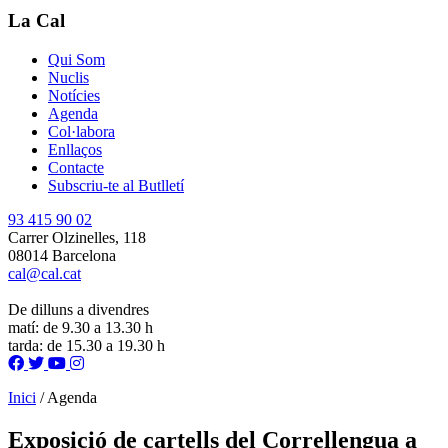
La Cal
Qui Som
Nuclis
Notícies
Agenda
Col·labora
Enllaços
Contacte
Subscriu-te al Butlletí
93 415 90 02
Carrer Olzinelles, 118
08014 Barcelona
cal@cal.cat
De dilluns a divendres
matí: de 9.30 a 13.30 h
tarda: de 15.30 a 19.30 h
Inici
/
Agenda
Exposició de cartells del Correllengua a