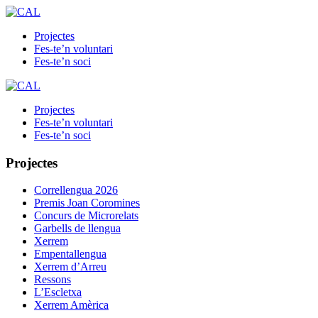
Projectes
Fes-te’n voluntari
Fes-te’n soci
Projectes
Fes-te’n voluntari
Fes-te’n soci
Projectes
Correllengua 2026
Premis Joan Coromines
Concurs de Microrelats
Garbells de llengua
Xerrem
Empentallengua
Xerrem d’Arreu
Ressons
L’Escletxa
Xerrem Amèrica