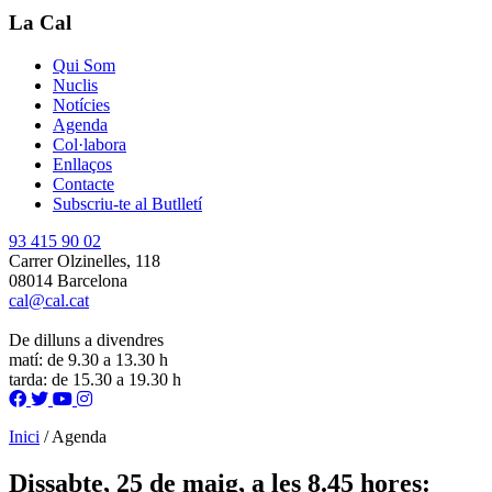
La Cal
Qui Som
Nuclis
Notícies
Agenda
Col·labora
Enllaços
Contacte
Subscriu-te al Butlletí
93 415 90 02
Carrer Olzinelles, 118
08014 Barcelona
cal@cal.cat
De dilluns a divendres
matí: de 9.30 a 13.30 h
tarda: de 15.30 a 19.30 h
Inici
/
Agenda
Dissabte, 25 de maig, a les 8.45 hores: