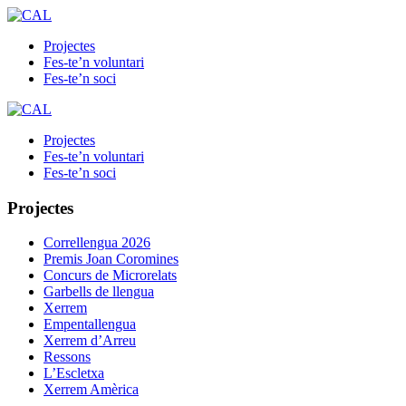
Projectes
Fes-te’n voluntari
Fes-te’n soci
Projectes
Fes-te’n voluntari
Fes-te’n soci
Projectes
Correllengua 2026
Premis Joan Coromines
Concurs de Microrelats
Garbells de llengua
Xerrem
Empentallengua
Xerrem d’Arreu
Ressons
L’Escletxa
Xerrem Amèrica