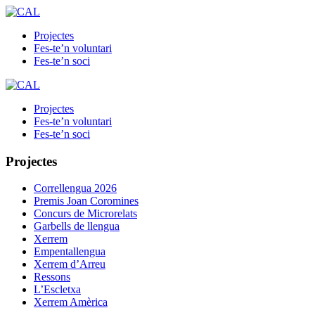
Projectes
Fes-te’n voluntari
Fes-te’n soci
Projectes
Fes-te’n voluntari
Fes-te’n soci
Projectes
Correllengua 2026
Premis Joan Coromines
Concurs de Microrelats
Garbells de llengua
Xerrem
Empentallengua
Xerrem d’Arreu
Ressons
L’Escletxa
Xerrem Amèrica