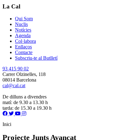
La Cal
Qui Som
Nuclis
Notícies
Agenda
Col·labora
Enllaços
Contacte
Subscriu-te al Butlletí
93 415 90 02
Carrer Olzinelles, 118
08014 Barcelona
cal@cal.cat
De dilluns a divendres
matí: de 9.30 a 13.30 h
tarda: de 15.30 a 19.30 h
Inici
Projecte Junts Avançat