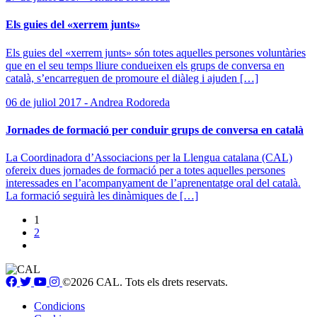
Els guies del «xerrem junts»
Els guies del «xerrem junts» són totes aquelles persones voluntàries
que en el seu temps lliure condueixen els grups de conversa en
català, s’encarreguen de promoure el diàleg i ajuden […]
06 de juliol 2017 - Andrea Rodoreda
Jornades de formació per conduir grups de conversa en català
La Coordinadora d’Associacions per la Llengua catalana (CAL)
ofereix dues jornades de formació per a totes aquelles persones
interessades en l’acompanyament de l’aprenentatge oral del català.
La formació seguirà les dinàmiques de […]
1
2
©2026 CAL. Tots els drets reservats.
Condicions