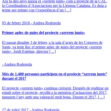
Ara fa deu anys naixia el «xerrem junts» com a projecte de la CAL,
la Coordinadora d’Associacions per la Llengua Catalana. Es duia a
terme per primer cop l’experiència d’un […]
05 de febrer 2018 - Andrea Rodoreda
Primer aplec de guies del projecte «xerrem junts»
El passat dissabte 3 de febrer, a la sala d’actes de les Cotxeres de
Sants, va tenir lloc el primer aplec de guies del projecte «xerrem
junts». Jordi Esteban, director […]
- Andrea Rodoreda
Més de 1.400 persones participen en el projecte “xerrem junts”
durant el 2017
El projecte «xerrem junts» continua creixent. Després de realitzar un
estudi sobre el projecte, recollit a la memòria d’actuacions del 2017,
tanquem l’any amb una valoració molt bona. Durant el 2017, […]
27 de juliol 2017 - Andrea Rodoreda