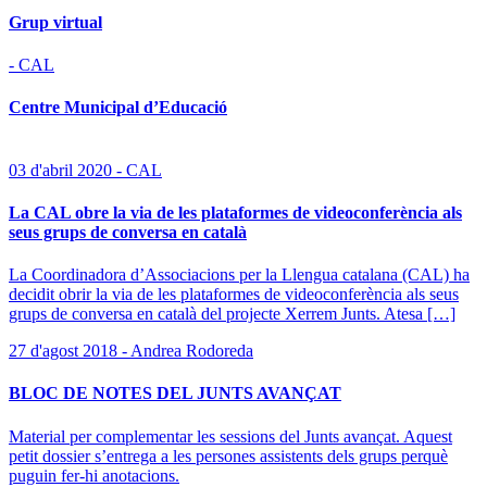
Grup virtual
- CAL
Centre Municipal d’Educació
03 d'abril 2020 - CAL
La CAL obre la via de les plataformes de videoconferència als
seus grups de conversa en català
La Coordinadora d’Associacions per la Llengua catalana (CAL) ha
decidit obrir la via de les plataformes de videoconferència als seus
grups de conversa en català del projecte Xerrem Junts. Atesa […]
27 d'agost 2018 - Andrea Rodoreda
BLOC DE NOTES DEL JUNTS AVANÇAT
Material per complementar les sessions del Junts avançat. Aquest
petit dossier s’entrega a les persones assistents dels grups perquè
puguin fer-hi anotacions.